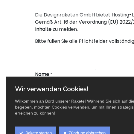
Die Designraketen GmbH bietet Hosting-Le
Gemäß Art. 16 der Verordnung (EU) 2022/20
Inhalte
zu melden.
Bitte füllen Sie alle Pflichtfelder vollstä
Name
*
Wir verwenden Cookies!
E-Mail-Adresse
*
Willkommen an Bord unserer Rakete! Während Sie sich auf di
Telefonnummer
*
begeben, möchten Cookies verwenden, um mit Ihnen strategisc
erreichen zu können!
Adresse
Rakete starten
Zündung abbrechen