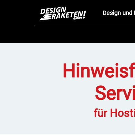
Design und 
Hinweisf
Servi
für Host