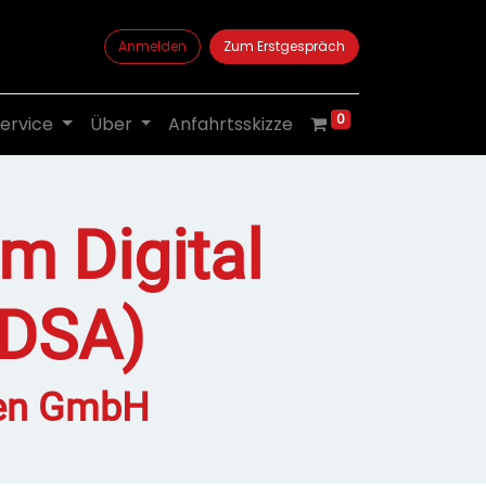
Anmelden
Zum Erstgespräch
0
ervice
Über
Anfahrtsskizze
m Digital
 DSA)​
eten GmbH