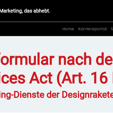
Marketing, das abhebt.
Home
Karriereportal
S
ormular nach de
ces Act (Art. 16
ing-Dienste der Designrak