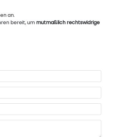
en an.
hren bereit, um
mutmaßlich rechtswidrige