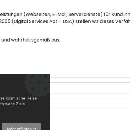
istungen (Webseiten, E-Mail, Serverdienste) für Kund:inn
65 (Digital Services Act – DSA) stellen wir dieses Verfa
ndig und wahrheitsgemäß aus.
ese kosmische Reise
h weite Ziele
Mehr erfahren