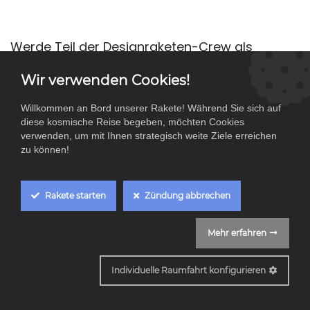
Werde Teil der Designraketen-Crew als
(Lohn-) Buchhalter*in 🚀
Wir verwenden Cookies!
Standort: Koblenz (mit Homeoffice-Option)
Willkommen an Bord unserer Rakete! Während Sie sich auf
Beschäftigungsart: Vollzeit, Teilzeit oder
diese kosmische Reise begeben, möchten Cookies
verwenden, um mit Ihnen strategisch weite Ziele erreichen
Minijob – flexible Modelle, die zu deiner
zu können!
Lebenssituation passen
Über uns:
Rakete starten
Zündung abbrechen
Die Designraketen GmbH ist eine wachsende
Mehr erfahren
Unternehmensgruppe, die sich auf kreatives
Cookie Box Settings
Marketing und innovative Lösungen
Individuelle Raumfahrt konfigurieren
spezialisiert hat. Um sicherzustellen, dass
unsere Finanzstrukturen einwandfrei