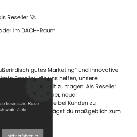
s Reseller 🚀
it oder im DACH-Raum
ußerirdisch gutes Marketing“ und innovative
rte Reseller, die uns helfen, unsere
e weiter in die Welt zu tragen. Als Reseller
 unterstützt uns dabei, neue
ßen und unsere Marke bei Kunden zu
ese kosmische Reise
h weite Ziele
und Verkaufstalent trägst du maßgeblich zum
Mehr erfahren