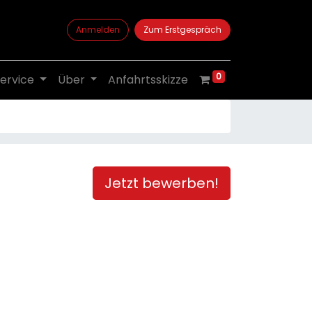
Anmelden
Zum Erstgespräch
0
ervice
Über
Anfahrtsskizze
Jetzt bewerben!