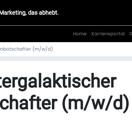
Marketing, das abhebt.
Home
Karriereportal
S
kenbotschafter (m/w/d)
ntergalaktischer
chafter (m/w/d)