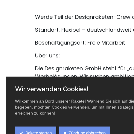
Werde Teil der Designraketen-Crew al
Standort: Flexibel – deutschlandwe
Beschäftigungsart: Freie Mitarbeit
Über uns:
Die Designraketen GmbH steht für „a
Werbelösungen. Wir suchen ambitionie
kreativen Dienstleistungen und Produkt
Wir verwenden Cookies!
bist du unser Partner im Vertrieb und
Geschäftsmöglichkeiten zu erschlie
Willkommen an Bord unserer Rakete! Während Sie sich auf di
begeben, möchten Cookies verwenden, um mit Ihnen strategisc
positionieren. Mit deinem Netzwerk 
erreichen zu können!
Erfolg der Designraketen bei!
Deine Mission als Reseller ✨:
Rakete starten
Zündung abbrechen